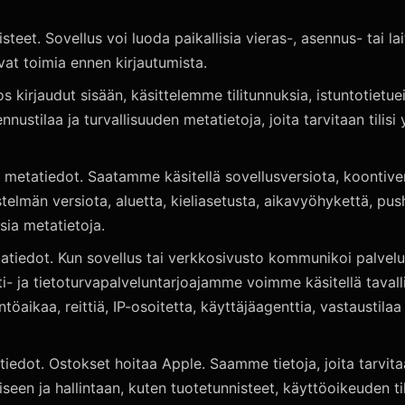
steet. Sovellus voi luoda paikallisia vieras-, asennus- tai lai
vat toimia ennen kirjautumista.
Jos kirjaudut sisään, käsittelemme tilitunnuksia, istuntotietuei
nustilaa ja turvallisuuden metatietoja, joita tarvitaan tilisi
n metatiedot. Saatamme käsitellä sovellusversiota, koontiv
estelmän versiota, aluetta, kieliasetusta, aikavyöhykettä, pus
isia metatietoja.
tatiedot. Kun sovellus tai verkkosivusto kommunikoi palve
ti- ja tietoturvapalveluntarjoajamme voimme käsitellä tavall
töaikaa, reittiä, IP-osoitetta, käyttäjäagenttia, vastaustilaa 
stiedot. Ostokset hoitaa Apple. Saamme tietoja, joita tarvit
iseen ja hallintaan, kuten tuotetunnisteet, käyttöoikeuden ti