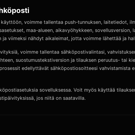
ähköposti
 käyttöön, voimme tallentaa push-tunnuksen, laitetiedot, il
usasetukset, maa-alueen, aikavyöhykkeen, sovellusversion, la
 ja viimeksi nähdyt aikaleimat, jotta voimme lähettää ja hall
ityksiä, voimme tallentaa sähköpostivalintasi, vahvistuksen
lähteen, suostumustekstiversion ja tilauksen peruutus- tai kie
prosessit edellyttävät sähköpostiosoitteesi vahvistamista 
köpostiasetuksia sovelluksessa. Voit myös käyttää tilaukse
ipäivityksissä, jos niitä on saatavilla.