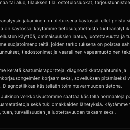
a tai alue, tilauksen tila, ostotulosluokat, tarjoustunniste
eanalyysin jakaminen on oletuksena käytössä, ellet poista s
ä on käytössä, käytämme tietosuojatietoista tuoteanalytii
usten käyttöä, ominaisuuksien laatua, luotettavuutta ja t
e suojatoimenpiteitä, joiden tarkoituksena on poistaa säh
nnukset, tiedostonimet ja vaarallinen vapaamuotoinen tekst
me kerätä kaatumisraportteja, diagnostiikkatapahtumia ja
ankorjausongelmien korjaamiseksi, sovelluksen pitämiseksi 
. Diagnostiikkaa käsitellään toimintavarmuuden tietona.
 Julkinen verkkosivustomme saattaa käsitellä normaaleja pa
isuusmetatietoja sekä tukilomakkeiden lähetyksiä. Käytämme
, tuen, turvallisuuden ja luotettavuuden takaamiseksi.