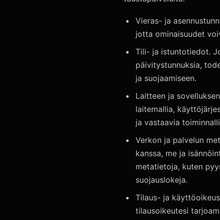
Vieras- ja asennustunni
jotta ominaisuudet voi
Tili- ja istuntotiedot. 
päivitystunnuksia, toden
ja suojaamiseen.
Laitteen ja sovellukse
laitemallia, käyttöjärj
ja vastaavia toiminnall
Verkon ja palvelun me
kanssa, me ja isännöin
metatietoja, kuten pyyn
suojauslokeja.
Tilaus- ja käyttöoikeu
tilausoikeutesi tarjoam