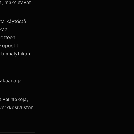
et, maksutavat
itä käytöstä
kkaa
uotteen
köpostit,
i analytiikan
vakaana ja
lvelinlokeja,
 verkkosivuston