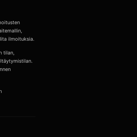
moitusten
itemallin,
ita ilmoituksia.
 tilan,
ltäytymistilan.
ennen
n