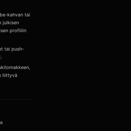
Tube-kahvan tai
n julkisen
sen profiilin
et tai push-
.
tukilomakkeen,
liittyvä
ja