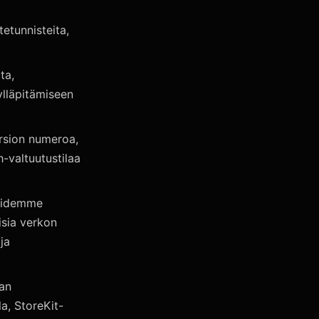
tetunnisteita,
ta,
 ylläpitämiseen
ersion numeroa,
h-valtuutustilaa
luidemme
isia verkon
ja
aan
la, StoreKit-