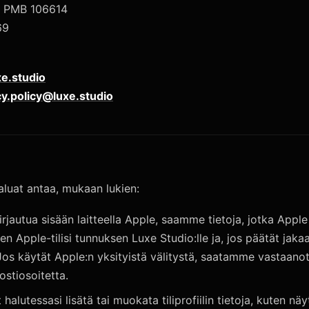
, PMB 106614
69
e.studio
cy.policy@luxe.studio
aluat antaa, mukaan lukien:
kirjautua sisään laitteella Apple, saamme tietoja, jotka Apple
n Apple-tilisi tunnuksen Luxe Studio:lle ja, jos päätät jakaa
Jos käytät Apple:n yksityistä välitystä, saatamme vastaanot
ostiosoitetta.
t halutessasi lisätä tai muokata tiliprofiilin tietoja, kuten nä