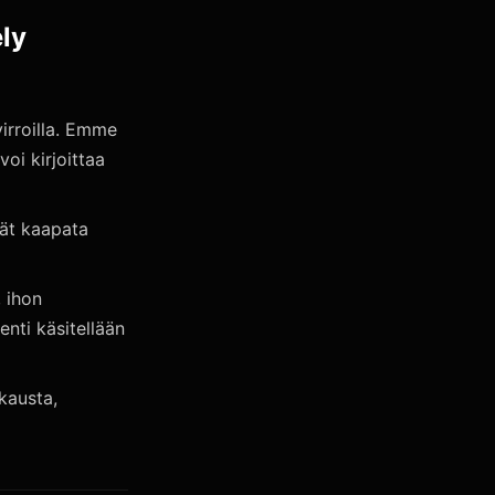
ely
virroilla. Emme
oi kirjoittaa
tät kaapata
, ihon
enti käsitellään
kausta,