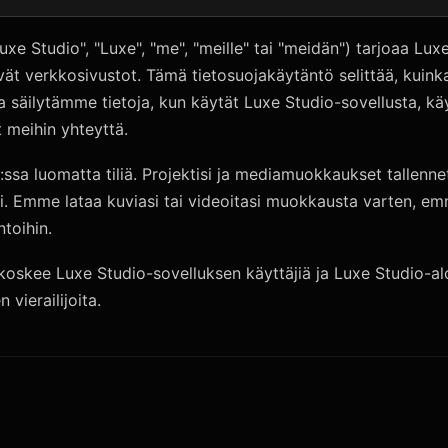
e Studio", "Luxe", "me", "meille" tai "meidän") tarjoaa Lux
tyvät verkkosivustot. Tämä tietosuojakäytäntö selittää, kui
säilytämme tietoja, kun käytät Luxe Studio-sovellusta, käyt 
t meihin yhteyttä.
ssa luomatta tiliä. Projektisi ja mediamuokkaukset tallenn
esi. Emme lataa kuviasi tai videoitasi muokkausta varten, em
toihin.
oskee Luxe Studio-sovelluksen käyttäjiä ja Luxe Studio-aloi
 vierailijoita.