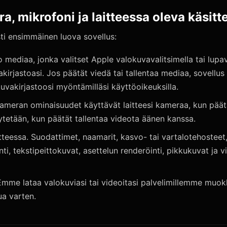
, mikrofoni ja laitteessa oleva käsitt
sti ensimmäinen luova sovellus:
o mediaa, jonka valitset Apple valokuvavalitsimella tai lupa
rjastoasi. Jos päätät viedä tai tallentaa mediaa, sovellus v
kuvakirjastoosi myöntämilläsi käyttöoikeuksilla.
Kameran ominaisuudet käyttävät laitteesi kameraa, kun pää
tetään, kun päätät tallentaa videota äänen kanssa.
tteessa. Suodattimet, naamarit, kasvo- tai vartalotehosteet
ti, tekstipeittokuvat, asettelun renderöinti, pikkukuvat ja vi
mme lataa valokuviasi tai videoitasi palvelimillemme muok
ua varten.