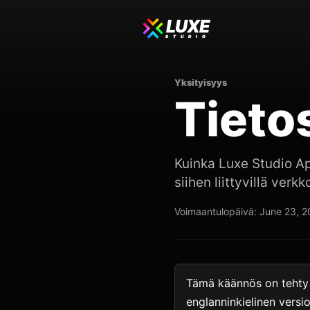
LUXE
STUDIO
Yksityisyys
Tieto
Kuinka Luxe Studio Ap
siihen liittyvillä verkk
Voimaantulopäivä: June 23, 
Tämä käännös on tehty 
englanninkielinen versio