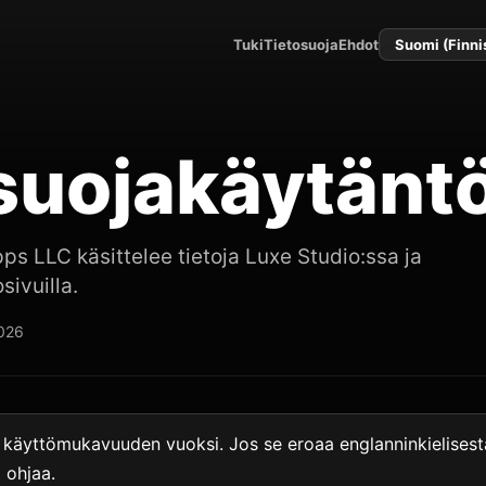
Tuki
Tietosuoja
Ehdot
Kieli
suojakäytänt
ps LLC käsittelee tietoja Luxe Studio:ssa ja
osivuilla.
2026
käyttömukavuuden vuoksi. Jos se eroaa englanninkielisestä
 ohjaa.