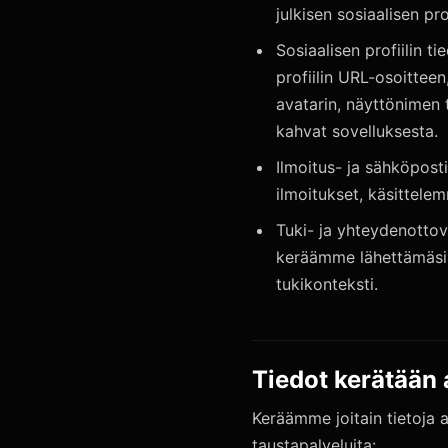
julkisen sosiaalisen pro
Sosiaalisen profiilin t
profiilin URL-osoitteen,
avatarin, näyttönimen t
kahvat sovelluksesta.
Ilmoitus- ja sähköposti
ilmoitukset, käsittelem
Tuki- ja yhteydenottov
keräämme lähettämäsi ti
tukikonteksti.
Tiedot kerätään 
Keräämme joitain tietoja 
taustapalveluita: