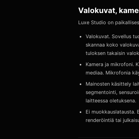
Valokuvat, kamera
Luxe Studio on paikallise
Valokuvat. Sovellus tu
skannaa koko valokuvaki
tuloksen takaisin valo
Kamera ja mikrofoni. 
mediaa. Mikrofonia käy
Mainosten käsittely lai
segmentointi, sensuroin
laitteessa oletuksena.
Ei muokkauslatausta. E
renderöintiä tai julkais