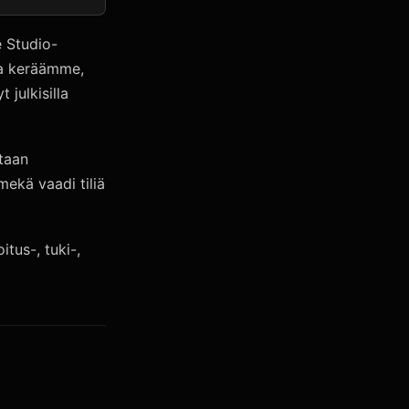
e Studio-
nka keräämme,
julkisilla
etaan
mekä vaadi tiliä
tus-, tuki-,