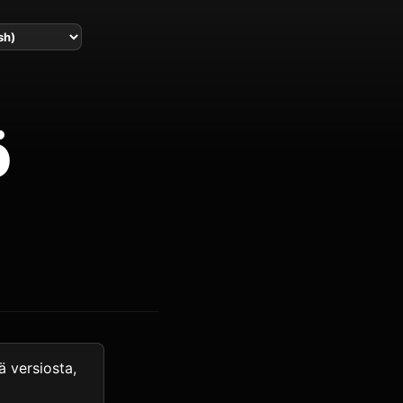
ö
 versiosta,