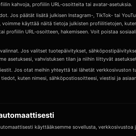
fiilin kahvoja, profiilin URL-osoitteita tai avatar-asetuksia.
iedot. Jos päätät lisätä julkisen Instagram-, TikTok- tai You
 voimme käyttää näitä tietoja julkisten profiilitietojen, kute
ai profiilin URL-osoitteen, hakemiseen. Voit poistaa sosiaali
valinnat. Jos valitset tuotepäivitykset, sähköpostipäivityks
me asetuksesi, vahvistuksen tilan ja niihin liittyvät asetukset
iestit. Jos otat meihin yhteyttä tai lähetät verkkosivuston 
edot, kuten nimesi, sähköpostiosoitteesi, viestisi ja asiaan 
automaattisesti
automaattisesti käyttääksemme sovellusta, verkkosivustoa 