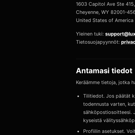
1603 Capitol Ave Ste 415
Cheyenne, WY 82001-45
United States of America
Yleinen tuki:
support@lux
Tietosuojapyynnöt:
priva
Antamasi tiedot
Keräämme tietoja, jotka h
Tilitiedot. Jos päätät 
todennusta varten, kute
sähköpostiosoitteesi. 
kyseistä välityssähköp
Profiilin asetukset. Voi