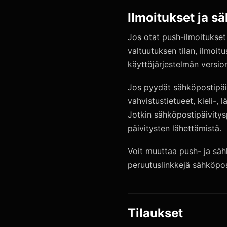
Ilmoitukset ja s
Jos otat push-ilmoitukset
valtuutuksen tilan, ilmoit
käyttöjärjestelmän version
Jos pyydät sähköpostipäiv
vahvistustietueet, kieli-, 
Jotkin sähköpostipäivitys
päivitysten lähettämistä.
Voit muuttaa push- ja säh
peruutuslinkkejä sähköpost
Tilaukset