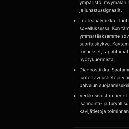
ympäristö, myymälän ma
ja lunastussignaalit.
Tuoteanalytiikka. Tuot
sovelluksessa. Kun täm
ymmärtääksemme sovell
suorituskykyä. Käytämm
tunnukset, tapahtumatu
hyötykuormista.
Diagnostiikka. Saatam
luotettavuustietoja vi
palvelun suojaamiseksi
Verkkosivuston tiedot.
isännöinti- ja turvall
kävijätietoja toiminnan