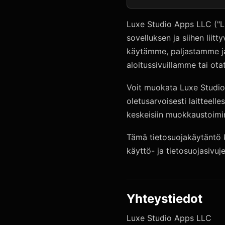
Luxe Studio Apps LLC ("Lux
sovelluksen ja siihen liit
käytämme, paljastamme ja 
aloitussivuillamme tai ota
Voit muokata Luxe Studio:
oletusarvoisesti laitteell
keskeisiin muokkaustoimin
Tämä tietosuojakäytäntö k
käyttö- ja tietosuojasivujen
Yhteystiedot
Luxe Studio Apps LLC