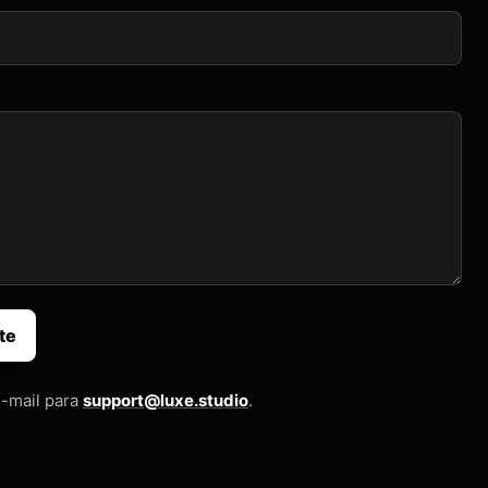
te
-mail para
support@luxe.studio
.