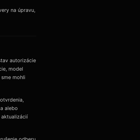
very na úpravu,
tav autorizácie
cie, model
y sme mohli
otvrdenia,
ia alebo
aktualizácií
zrušenie odberu