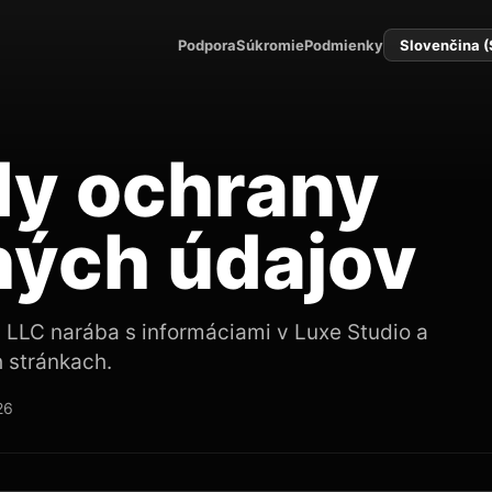
Podpora
Súkromie
Podmienky
Jazyk
y ochrany
ých údajov
 LLC narába s informáciami v Luxe Studio a
 stránkach.
26