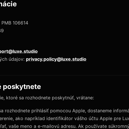
mácie
, PMB 106614
69
port@luxe.studio
ných údajov:
privacy.policy@luxe.studio
é poskytnete
, ktoré sa rozhodnete poskytnúť, vrátane:
 sa rozhodnete prihlásiť pomocou Apple, dostaneme informá
renie, ako napríklad identifikátor vášho účtu Apple pre Lu
eľať, vaše meno a e-mailovú adresu. Ak používate súkromn