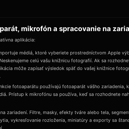
aparát, mikrofón a spracovanie na zari
atívna aplikácia:
importuje médiá, ktoré vyberiete prostredníctvom Apple výb
 Neskenujeme celú vašu knižnicu fotografií. Ak sa rozhodn
likácia môže zapísať výsledok späť do vašej knižnice foto
.
nkcie fotoaparátu používajú fotoaparát vášho zariadenia, 
iá. Prístup k mikrofónu sa používa, keď sa rozhodnete nah
na zariadení. Filtre, masky, efekty tváre alebo tela, segme
ytia, vykresľovanie rozloženia, miniatúry a exporty sa šta
í.