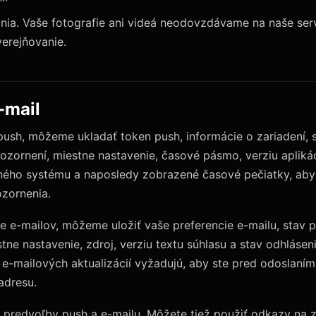
nia. Vaše fotografie ani videá neodovzdávame na naše ser
verejňovanie.
-mail
ush, môžeme ukladať token push, informácie o zariadení, s
ozornení, miestne nastavenie, časové pásmo, verziu apliká
čného systému a naposledy zobrazené časové pečiatky, ab
ozornenia.
e e-mailov, môžeme uložiť vaše preferencie e-mailu, stav p
ne nastavenie, zdroj, verziu textu súhlasu a stav odhlásen
 e-mailových aktualizácií vyžadujú, aby ste pred odoslaním 
adresu.
ť predvoľby push a e-mailu. Môžete tiež použiť odkazy na 