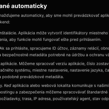
rané automaticky
omažďujeme automaticky, aby sme mohli prevádzkovať apli
ckend:
inštalácie. Aplikácia môže vytvoriť identifikátory miestneho
denia, aby funkcie mohli fungovať ešte pred prihlásením.
. Ak sa prihlásite, spracujeme ID účtov, záznamy relácií, ob
 a bezpečnostné metadáta potrebné na údržbu a ochranu vá
aplikácie. Môžeme spracovať verziu aplikácie, číslo zosta
eračného systému, miestne nastavenie, nastavenie jazyka, 
 a podobné prevádzkové metadáta.
y. Keď aplikácia alebo webová lokalita komunikuje s našim
 hostingu a zabezpečenia môžeme spracovávať štandardné 
ožiadavky, trasa, IP adresa, používateľský agent, stav od
.