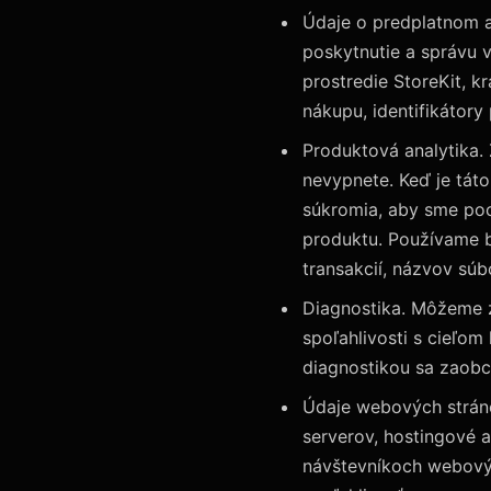
Údaje o predplatnom 
poskytnutie a správu v
prostredie StoreKit, k
nákupu, identifikátory
Produktová analytika. 
nevypnete. Keď je tá
súkromia, aby sme poch
produktu. Používame b
transakcií, názvov sú
Diagnostika. Môžeme z
spoľahlivosti s cieľom 
diagnostikou sa zaobc
Údaje webových strán
serverov, hostingové 
návštevníkoch webový