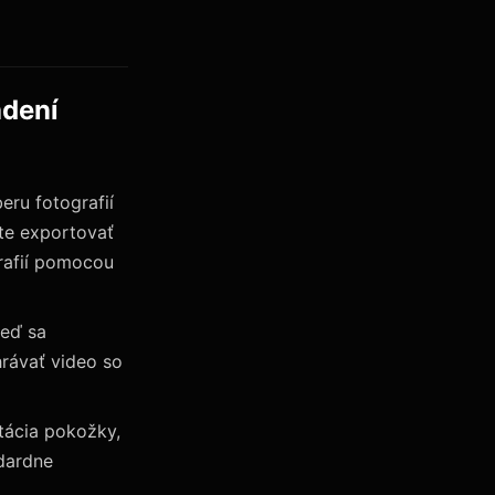
adení
eru fotografií
ete exportovať
grafií pomocou
keď sa
rávať video so
ntácia pokožky,
ndardne