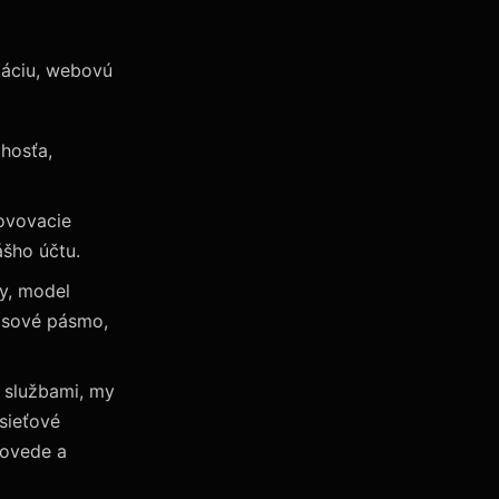
káciu, webovú
 hosťa,
novovacie
šho účtu.
vy, model
časové pásmo,
i službami, my
sieťové
povede a