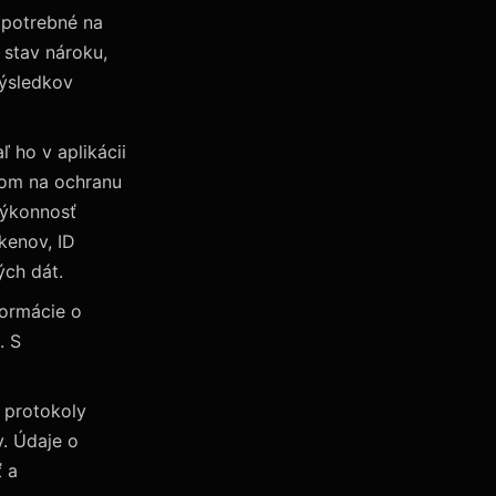
 potrebné na
 stav nároku,
výsledkov
 ho v aplikácii
dom na ochranu
 výkonnosť
kenov, ID
ých dát.
formácie o
. S
 protokoly
. Údaje o
 a