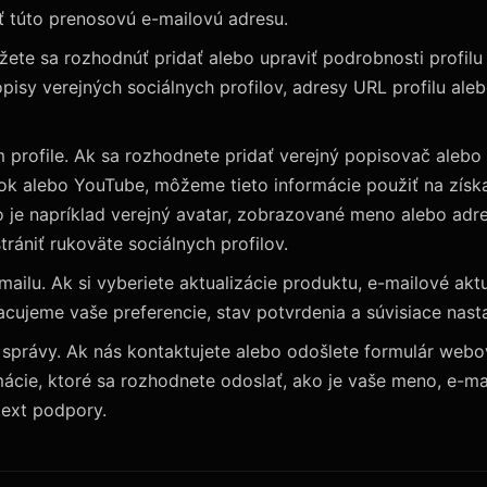
ť túto prenosovú e-mailovú adresu.
žete sa rozhodnúť pridať alebo upraviť podrobnosti profilu 
isy verejných sociálnych profilov, adresy URL profilu ale
m profile. Ak sa rozhodnete pridať verejný popisovač aleb
Tok alebo YouTube, môžeme tieto informácie použiť na získa
o je napríklad verejný avatar, zobrazované meno alebo adre
trániť rukoväte sociálnych profilov.
ailu. Ak si vyberiete aktualizácie produktu, e-mailové aktu
cujeme vaše preferencie, stav potvrdenia a súvisiace nast
správy. Ak nás kontaktujete alebo odošlete formulár webo
cie, ktoré sa rozhodnete odoslať, ako je vaše meno, e-ma
text podpory.