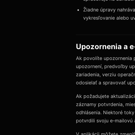
Žiadne úpravy nahráva
vykresľovanie alebo u
Upozornenia a e
Ak povolíte upozornenia p
upozornení, predvoľby up
zariadenia, verziu opera
odosielať a spravovať up
Ak požadujete aktualizáci
záznamy potvrdenia, miest
odhlásenia. Niektoré toky
potvrdili svoju e-mailovú 
V aplikácii môžete zmeni