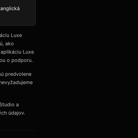
 anglická
káciu Luxe
ú, ako
aplikáciu Luxe
ťou o podporu.
sú predvolene
a nevyžadujeme
Studio a
ch údajov.