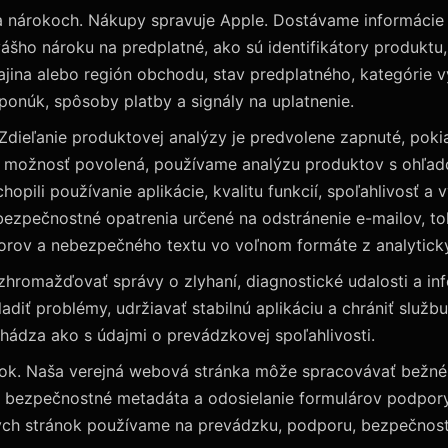
a nárokoch. Nákupy spravuje Apple. Dostávame informácie
ášho nároku na predplatné, ako sú identifikátory produktu,
rajina alebo región obchodu, stav predplatného, ​​kategórie 
 ponúk, spôsoby platby a signály na uplatnenie.
Zdieľanie produktovej analýzy je predvolene zapnuté, pokiaľ
to možnosť povolená, používame analýzu produktov s ohľa
opili používanie aplikácie, kvalitu funkcií, spoľahlivosť a
ezpečnostné opatrenia určené na odstránenie e-mailov, to
borov a nebezpečného textu vo voľnom formáte z analytick
hromažďovať správy o zlyhaní, diagnostické udalosti a in
ladiť problémy, udržiavať stabilnú aplikáciu a chrániť službu
hádza ako s údajmi o prevádzkovej spoľahlivosti.
ok. Naša verejná webová stránka môže spracovávať bežné
a bezpečnostné metadáta a odosielanie formulárov podpory
ch stránok používame na prevádzku, podporu, bezpečnosť