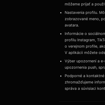
môžeme prijať a použi
Nastavenia profilu. Mô
zobrazované meno, pop
avatara.
Informácie o sociálno
profilu Instagram, Tik
o verejnom profile, ak
V aplikácii môžete ods
Výber upozornení a e-m
upozornenia push, spra
Podporné a kontaktné 
zhromažďujeme informá
správa a súvisiaci kon